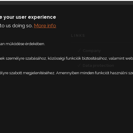
ce your user experience
to us doing so.
More info
LINKS
talan működése érdekében.
Company
Career
etések személyre szabásához, közösségi funkciók biztosításához, valamint 
Data protection
élyre szabott megjelenítéséhez. Amennyiben minden funkciót használni szere
Contact