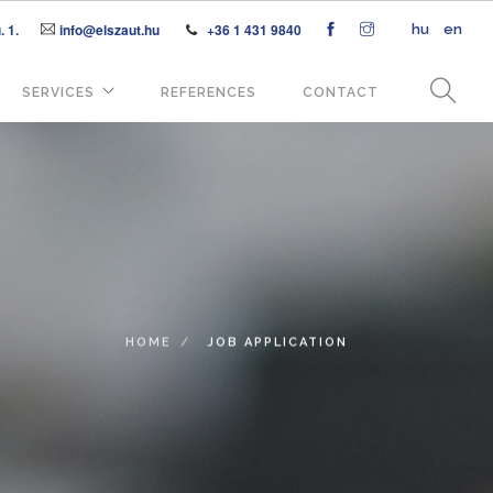
 1.
info@elszaut.hu
+36 1 431 9840
hu
en
SERVICES
REFERENCES
CONTACT
HOME
JOB APPLICATION