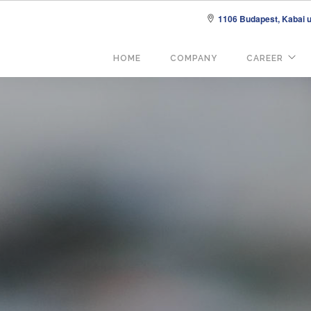
1106 Budapest, Kabai u.
Fő
HOME
COMPANY
CAREER
navigáció