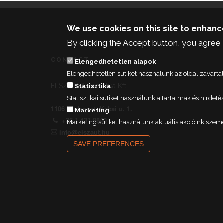
We use cookies on this site to enhan
By clicking the Accept button, you agree 
CONTACT
Elengedhetetlen alapok
Elengedhetetlen sütiket használunk az oldal zavar
ELSZÖV-Automatika Kft.
Statisztika
Statisztikai sütiket használunk a tartalmak és hird
1106 Budapest, Kabai u. 1.
Marketing
+36 1 431 9840
Marketing sütiket használunk aktuális akcióink szem
info@elszaut.hu
SAVE PREFERENCES