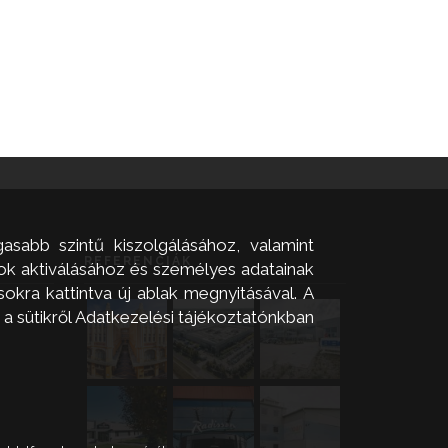
asabb szintű kiszolgálásához, valamint
REFERENCIÁK
zok aktiválásához és személyes adatainak
okra kattintva új ablak megnyitásával. A
 a sütikről Adatkezelési tájékoztatónkban