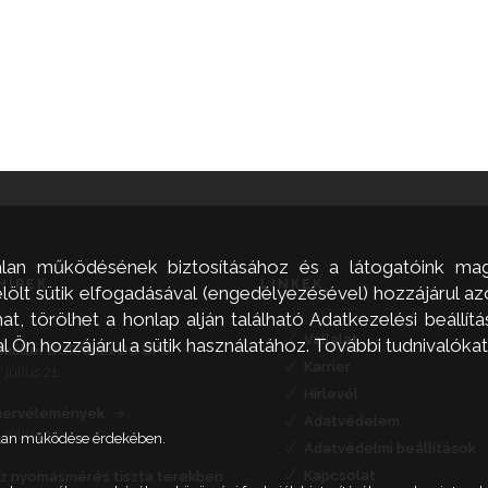
alan működésének biztosításához és a látogatóink mag
HÍREK
LINKEK
ölt sütik elfogadásával (engedélyezésével) hozzájárul a
, törölhet a honlap alján található Adatkezelési beállítás
Vállalat
Ön hozzájárul a sütik használatához. További tudnivalókat
müller DURAmax DC UPS
Karrier
 július 21.
Hírlevél
nervélemények
Adatvédelem
 július 21.
talan működése érdekében.
Adatvédelmi beállítások
Kapcsolat
íz nyomásmérés tiszta terekben