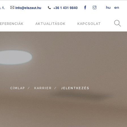
 1.
info@elszaut.hu
+36 1 431 9840
hu
en
EFERENCIÁK
AKTUALITÁSOK
KAPCSOLAT
CÍMLAP
KARRIER
JELENTKEZÉS