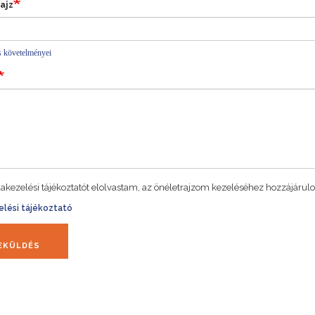
ajz
és követelményei
akezelési tájékoztatót elolvastam, az önéletrajzom kezeléséhez hozzájárulo
lési tájékoztató
EKÜLDÉS