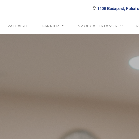
1106 Budapest, Kabai u.
VÁLLALAT
KARRIER
SZOLGÁLTATÁSOK
R
áció