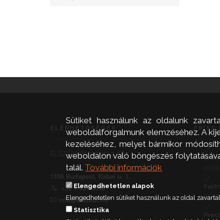
Sütiket használunk az oldalunk zavart
ELÉRHETŐSÉGEK
FRISS 
weboldalforgalmunk elemzéséhez. A kijel
kezeléséhez, melyet bármikor módosíthat
ELSZÖV-Automatika Kft.
weboldalon való böngészés folytatásával 
Weid
talál.
További információk
2026.
1106 Budapest, Kabai u. 1.
Elengedhetetlen alapok
Part
+36 1 431 9840
2026.
Elengedhetetlen sütiket használunk az oldal zavar
info@elszaut.hu
Statisztika
Prec