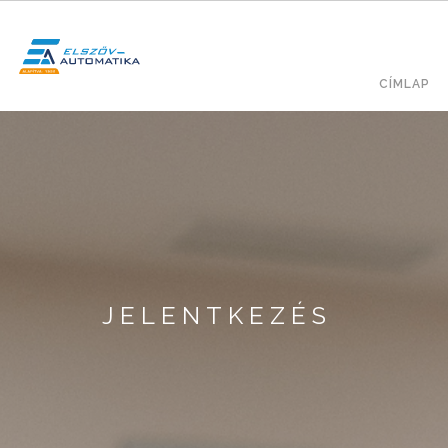
Ugrás
a
tartalomra
Fő
KERESÉS
CÍMLAP
navig
JELENTKEZÉS