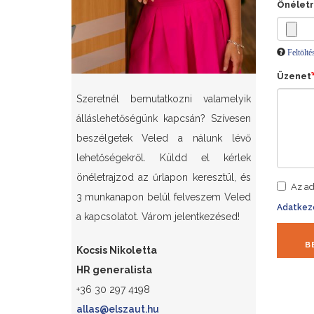
Önéletr
Feltölt
Üzenet
Szeretnél bemutatkozni valamelyik
álláslehetőségünk kapcsán? Szívesen
beszélgetek Veled a nálunk lévő
lehetőségekről. Küldd el kérlek
önéletrajzod az űrlapon keresztül, és
Az ad
3 munkanapon belül felveszem Veled
Adatkeze
a kapcsolatot. Várom jelentkezésed!
B
Kocsis Nikoletta
HR generalista
+36 30 297 4198
allas@elszaut.hu