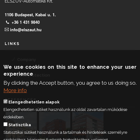
ELSZÖV-Automatika Kft.
1106 Budapest, Kabai u. 1.
+36 1 431 9840
info@elszaut.hu
LINKS
Company
We use cookies on this site to enhance your user
Career
experience
Data protection
By clicking the Accept button, you agree to us doing so.
Contact
More info
REFERENCES
Elengedhetetlen alapok
Elengedhetetlen sütiket használunk az oldal zavartalan működése
érdekében.
Statisztika
Statisztikai sütiket használunk a tartalmak és hirdetések személyre
szabásához, közösségi funkciók biztosításához, valamint