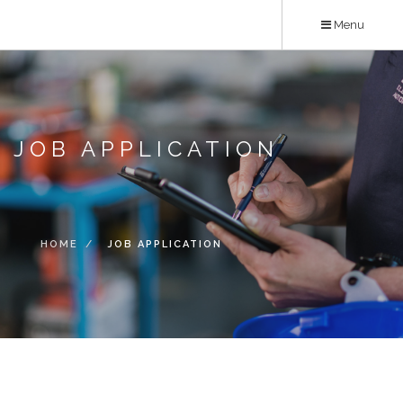
Skip
Menu
to
main
content
JOB APPLICATION
HOME
JOB APPLICATION