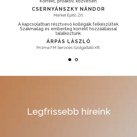
Korrekt, proaktív, közvetlen.
Pontos, megbí
SERNYÁNSZKY NÁNDOR
Market Építő Zrt.
latban résztvevő kollégáik felkészültek.
lag és emberileg korrekt hozzáállással
Megbízhat
találkoztunk.
ÁRPÁS LÁSZLÓ
Prizma FM Services Szolgáltató Kft.
Legfrissebb híreink