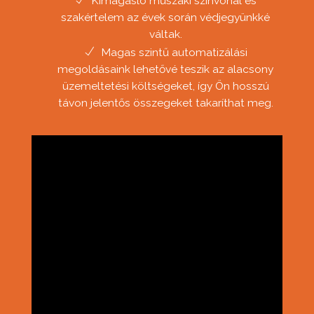
Kimagasló műszaki színvonal és
szakértelem az évek során védjegyünkké
váltak.
Magas szintű automatizálási
megoldásaink lehetővé teszik az alacsony
üzemeltetési költségeket, így Ön hosszú
távon jelentős összegeket takaríthat meg.