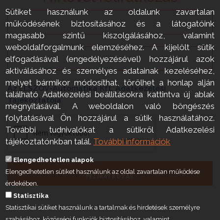
Sütiket használunk az oldalunk zavartalan
működésének biztosításához és a látogatóink
magasabb szintű kiszolgálásához, valamint
weboldalforgalmunk elemzéséhez. A kijelölt sütik
elfogadásával (engedélyezésével) hozzájárul azok
aktiválásához és személyes adatainak kezeléséhez,
melyet bármikor módosíthat, törölhet a honlap alján
Az ELSZÖV-Automatika Kft. Adatkezelési
található Adatkezelési beállításokra kattintva új ablak
Tájékoztatója
megnyitásával. A weboldalon való böngészés
folytatásával Ön hozzájárul a sütik használatához.
További tudnivalókat a sütikről Adatkezelési
tájékoztatónkban talál.
További információk
Elengedhetetlen alapok
Elengedhetetlen sütiket használunk az oldal zavartalan működése
FELIRATKOZÁS
érdekében.
Statisztika
Statisztikai sütiket használunk a tartalmak és hirdetések személyre
szabásához, közösségi funkciók biztosításához, valamint