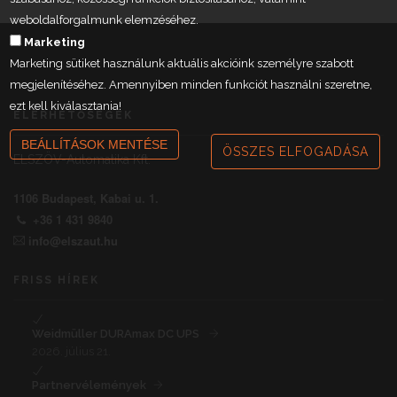
weboldalforgalmunk elemzéséhez.
Marketing
Marketing sütiket használunk aktuális akcióink személyre szabott
megjelenítéséhez. Amennyiben minden funkciót használni szeretne,
ezt kell kiválasztania!
ELÉRHETŐSÉGEK
BEÁLLÍTÁSOK MENTÉSE
ÖSSZES ELFOGADÁSA
ELSZÖV-Automatika Kft.
1106 Budapest, Kabai u. 1.
+36 1 431 9840
info@elszaut.hu
FRISS HÍREK
Weidmüller DURAmax DC UPS
2026. július 21.
Partnervélemények