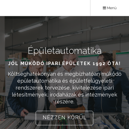
Ugrás
Menü
a
tartalomra
Épületautomatika
Karrier
JÓL MŰKÖDŐ IPARI ÉPÜLETEK 1992 ÓTA!
ÉPÍTSD NÁLUNK KARRIERED!
Költséghatékonyan és megbízhatóan működő
Ha kedveled a kihívásokat, a sokszínű
feladatokat, akkor Téged is várunk kollégáink
épületautomatika és épületfelügyeleti
rendszerek tervezése, kivitelezése ipari
körében! Megbízhatóság és minőség a
létesítmények, irodaházak és intézmények
csapatban is 1992 óta!
részére.
NÉZZ KÖRÜL
NÉZZEN KÖRÜL