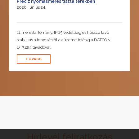
Precíz nyomásmérés tiszta terekben
2026. június 24.
11 méréstartomány, IP65 védettség és hosszú távú
stabilitás a tervezéstől az üzemeltetésig a DATCON
DT712I4 távadóval.
TOVÁBB
Hírlevél feliratkozás