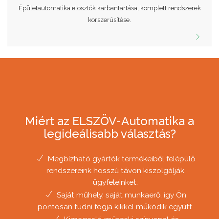
Épületautomatika elosztók karbantartása, komplett rendszerek
korszerűsítése.
Miért az ELSZÖV-Automatika a
legideálisabb választás?
Megbízható gyártók termékeiből felépülő
rendszereink hosszú távon kiszolgálják
ügyfeleinket.
Saját műhely, saját munkaerő, így Ön
pontosan tudni fogja kikkel működik együtt.