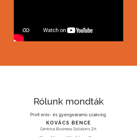
Rólunk mondták
ofi erős- és gyengeáramú szakcég.
Kifogá
KOVÁCS BENCE
Centrica Business Solutions Zrt.
TAKENAK