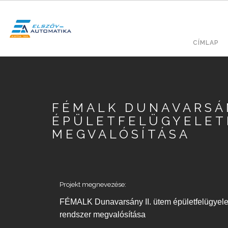
Ugrás
a
tartalomra
Fő
KERESÉS
CÍMLAP
navig
FÉMALK DUNAVARSÁN
ÉPÜLETFELÜGYELET
MEGVALÓSÍTÁSA
Projekt megnevezése:
FÉMALK Dunavarsány II. ütem épületfelügyele
rendszer megvalósítása