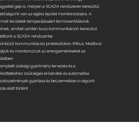
ügyeleti gép is, melyen a SCADA rendszeren keresztül
etőségünk van az egész épület monitorozására. A
rnok területek temperálásáért termoventilátorok
elnek, amiket szintén busz kommunikáción keresztül
ítettünk a SCADA rendszerbe.
lönböző kommunikációs protokollokon (Mbus, Modbus)
jtjük és monitorozzuk az energiaméréseket az
ületben.
omplett szakági gyártmány tervezés és a
ödtetéshez szükséges erőátviteli és automatika
osztószekrények gyártása és beüzemelése is cégünk
sze alatt történt.