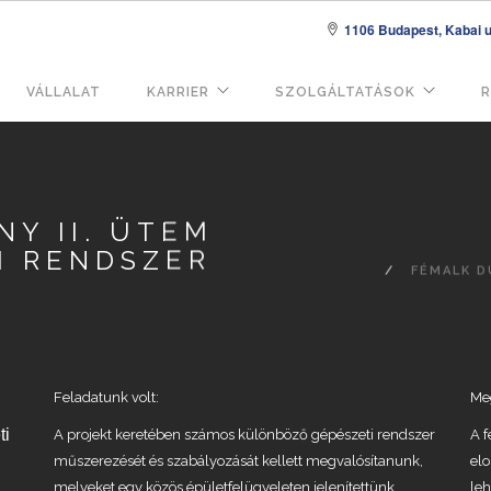
1106 Budapest, Kabai u.
VÁLLALAT
KARRIER
SZOLGÁLTATÁSOK
R
áció
Y II. ÜTEM
I RENDSZER
FÉMALK D
Feladatunk volt:
Meg
ti
A projekt keretében számos különböző gépészeti rendszer
A f
műszerezését és szabályozását kellett megvalósítanunk,
elo
melyeket egy közös épületfelügyeleten jelenítettünk
leh