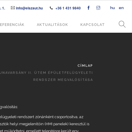
 1.
info@elszaut.hu
+36 1 431 9840
hu
en
EFERENCIÁK
AKTUALITÁSOK
KAPCSOLAT
CÍMLAP
UNAVARSÁNY II. ÜTEM ÉPÜLETFELÜGYELETI
RENDSZER MEGVALÓSÍTÁSA
valósítás:
elügyeleti rendszert zónánként csoportosítva, az
sztók helyi megjelenítőin (HMI panelek) keresztül is
et működtetni, emellett telepitésre került egy