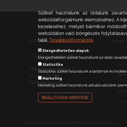
Sütiket használunk az oldalunk zavart
weboldalforgalmunk elemzéséhez. A kijel
kezeléséhez, melyet bármikor módosíthat
weboldalon való böngészés folytatásával 
talál.
További információk
ELÉRHETŐSÉGEK
FRISS 
Elengedhetetlen alapok
ELSZÖV-Automatika Kft.
Elengedhetetlen sütiket használunk az oldal zavar
Weid
2026.
Statisztika
1106 Budapest, Kabai u. 1.
Statisztikai sütiket használunk a tartalmak és hird
Part
+36 1 431 9840
Marketing
2026.
info@elszaut.hu
Marketing sütiket használunk aktuális akcióink szem
Prec
BEÁLLÍTÁSOK MENTÉSE
2026.
©2019 ELSZÖV-Automatika Kft. Minden jog fenntartva.