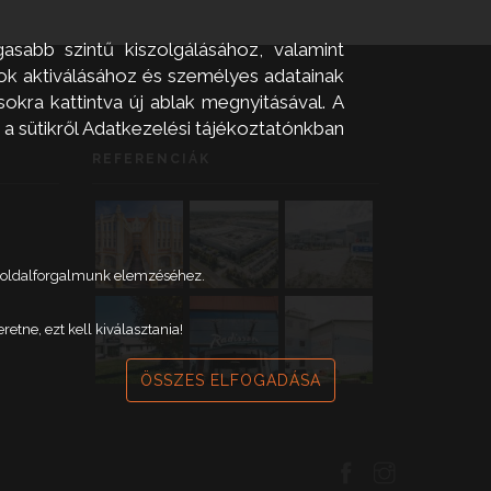
asabb szintű kiszolgálásához, valamint
zok aktiválásához és személyes adatainak
okra kattintva új ablak megnyitásával. A
 a sütikről Adatkezelési tájékoztatónkban
REFERENCIÁK
weboldalforgalmunk elemzéséhez.
tne, ezt kell kiválasztania!
ÖSSZES ELFOGADÁSA