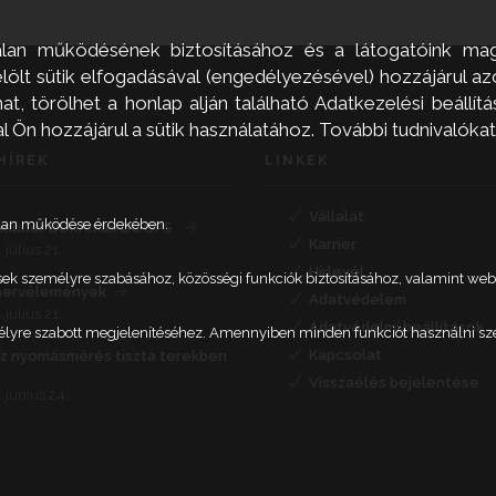
alan működésének biztosításához és a látogatóink mag
ölt sütik elfogadásával (engedélyezésével) hozzájárul a
, törölhet a honlap alján található Adatkezelési beállítás
Ön hozzájárul a sütik használatához. További tudnivalókat
HÍREK
LINKEK
Vállalat
talan működése érdekében.
müller DURAmax DC UPS
Karrier
 július 21.
Hírlevél
etések személyre szabásához, közösségi funkciók biztosításához, valamint 
nervélemények
Adatvédelem
 július 21.
Adatvédelmi beállítások
élyre szabott megjelenítéséhez. Amennyiben minden funkciót használni szere
Kapcsolat
íz nyomásmérés tiszta terekben
Visszaélés bejelentése
 június 24.