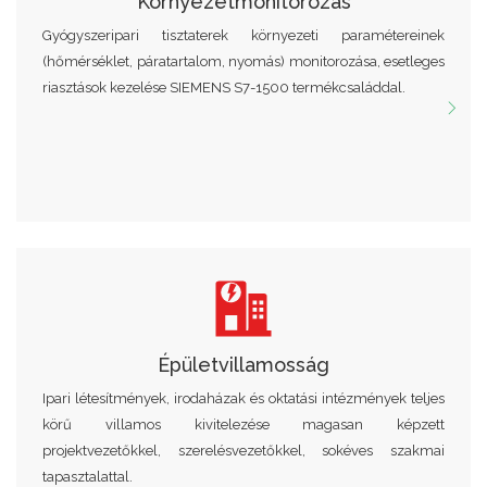
Környezetmonitorozás
Gyógyszeripari tisztaterek környezeti paramétereinek
(hőmérséklet, páratartalom, nyomás) monitorozása, esetleges
riasztások kezelése SIEMENS S7-1500 termékcsaláddal.
Épületvillamosság
Ipari létesítmények, irodaházak és oktatási intézmények teljes
körű villamos kivitelezése magasan képzett
projektvezetőkkel, szerelésvezetőkkel, sokéves szakmai
tapasztalattal.