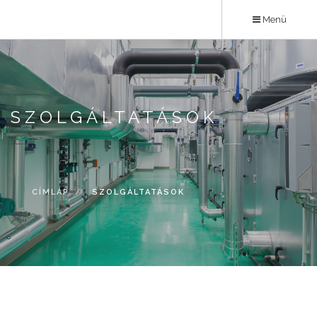
Ugrás
Menü
a
tartalomra
SZOLGÁLTATÁSOK
CÍMLAP
SZOLGÁLTATÁSOK