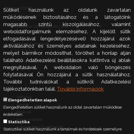
FRISS HÍREK
Sütiket használunk az oldalunk zavartalan
működésének biztosításához és a látogatóink
magasabb szintű kiszolgálásához, valamint
Weidmüller DURAmax DC UPS
weboldalforgalmunk elemzéséhez. A kijelölt sütik
2026. július 21.
elfogadásával (engedélyezésével) hozzájárul azok
Partnervélemények
aktiválásához és személyes adatainak kezeléséhez,
2026. július 21.
melyet bármikor módosíthat, törölhet a honlap alján
található Adatkezelési beállításokra kattintva új ablak
Precíz nyomásmérés tiszta terekben
megnyitásával. A weboldalon való böngészés
2026. június 24.
folytatásával Ön hozzájárul a sütik használatához.
További tudnivalókat a sütikről Adatkezelési
LINKEK
tájékoztatónkban talál.
További információk
Vállalat
Elengedhetetlen alapok
Karrier
Elengedhetetlen sütiket használunk az oldal zavartalan működése
Hírlevél
érdekében.
Adatvédelem
Statisztika
Adatvédelmi beállítások
Statisztikai sütiket használunk a tartalmak és hirdetések személyre