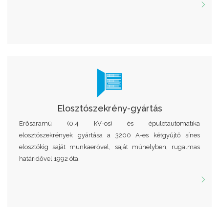
Elosztószekrény-gyártás
Erősáramú (0,4 kV-os) és épületautomatika
elosztószekrények gyártása a 3200 A-es kétgyűjtő sínes
elosztókig saját munkaerővel, saját műhelyben, rugalmas
határidővel 1992 óta.