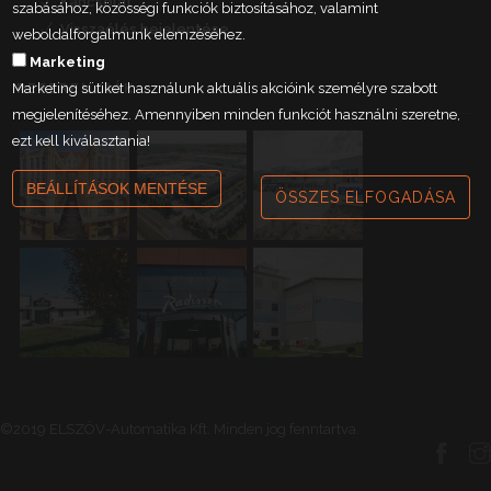
Kapcsolat
szabásához, közösségi funkciók biztosításához, valamint
Visszaélés bejelentése
weboldalforgalmunk elemzéséhez.
Marketing
Marketing sütiket használunk aktuális akcióink személyre szabott
REFERENCIÁK
megjelenítéséhez. Amennyiben minden funkciót használni szeretne,
ezt kell kiválasztania!
BEÁLLÍTÁSOK MENTÉSE
ÖSSZES ELFOGADÁSA
©2019 ELSZÖV-Automatika Kft. Minden jog fenntartva.