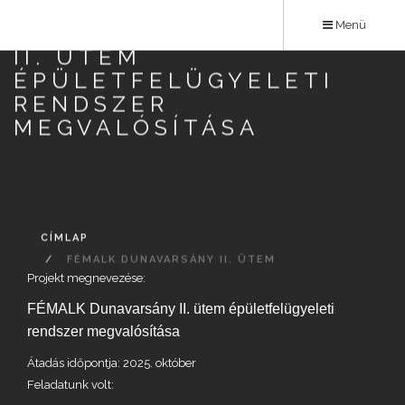
Ugrás
Menü
FÉMALK DUNAVARSÁNY
a
II. ÜTEM
tartalomra
ÉPÜLETFELÜGYELETI
RENDSZER
MEGVALÓSÍTÁSA
CÍMLAP
FÉMALK DUNAVARSÁNY II. ÜTEM
Projekt megnevezése:
ÉPÜLETFELÜGYELETI RENDSZER
MEGVALÓSÍTÁSA
FÉMALK Dunavarsány II. ütem épületfelügyeleti
rendszer megvalósítása
Átadás időpontja: 2025. október
Feladatunk volt: