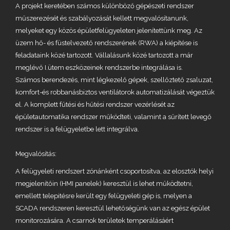
A projekt keretében számos különböző gépészeti rendszer
műszerezését és szabályozását kellett megvalósítanunk,
melyeket egy közös épületfelügyeleten jelenítettünk meg. Az
üzem hő- és füstelvezető rendszerének (RWA) a kiépítése is
feladataink közé tartozott. Vállalásunk közé tartozott a már
meglévő I.ütem eszközeinek rendszerbe integrálása is.
Számos berendezés, mint légkezelő gépek, szellőztető zsaluzat,
komfort-és robbanásbiztos ventilátorok automatizálását végeztük
el. A komplett fűtési és hűtési rendszer vezérlését az
épületautomatika rendszer működteti, valamint a sűrített levegő
rendszer is a felügyeletbe lett integrálva.
Megvalósítás:
A felügyeleti rendszert zónánként csoportosítva, az elosztók helyi
megjelenítőin (HMI panelek) keresztül is lehet működtetni,
emellett telepitésre került egy felügyeleti gép is, melyen a
SCADA rendszeren keresztül lehetőségünk van az egész épület
monitorozására. A csarnok területek temperálásáért