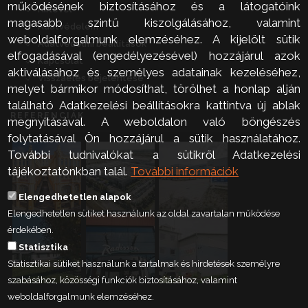
működésének biztosításához és a látogatóink
Hírlevél
magasabb szintű kiszolgálásához, valamint
Adatvédelem
weboldalforgalmunk elemzéséhez. A kijelölt sütik
Adatvédelmi beállítások
elfogadásával (engedélyezésével) hozzájárul azok
Kapcsolat
aktiválásához és személyes adatainak kezeléséhez,
Visszaélés bejelentése
melyet bármikor módosíthat, törölhet a honlap alján
található Adatkezelési beállításokra kattintva új ablak
REFERENCIÁK
megnyitásával. A weboldalon való böngészés
folytatásával Ön hozzájárul a sütik használatához.
További tudnivalókat a sütikről Adatkezelési
tájékoztatónkban talál.
További információk
Elengedhetetlen alapok
Elengedhetetlen sütiket használunk az oldal zavartalan működése
érdekében.
Statisztika
Statisztikai sütiket használunk a tartalmak és hirdetések személyre
szabásához, közösségi funkciók biztosításához, valamint
weboldalforgalmunk elemzéséhez.