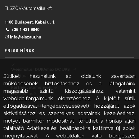
ELSZÖV-Automatika Kft.
1106 Budapest, Kabai u. 1.
+36 1 431 9840
info@elszaut.hu
FRISS HÍREK
Weidmüller DURAmax DC UPS
Sütiket használunk az oldalunk zavartalan
2026. július 21.
működésének biztosításához és a látogatóink
Partnervélemények
magasabb szintű kiszolgálásához, valamint
2026. július 21.
weboldalforgalmunk elemzéséhez. A kijelölt sütik
elfogadásával (engedélyezésével) hozzájárul azok
Precíz nyomásmérés tiszta terekben
2026. június 24.
aktiválásához és személyes adatainak kezeléséhez,
melyet bármikor módosíthat, törölhet a honlap alján
LINKEK
található Adatkezelési beállításokra kattintva új ablak
megnyitásával. A weboldalon való böngészés