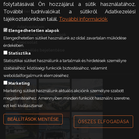
folytatásával Ön hozzájárul a sütik használatához.
Vállalat
További tudnivalókat a sütikről Adatkezelési
Karrier
tájékoztatónkban talál.
További információk
Hírlevél
Adatvédelem
Elengedhetetlen alapok
Adatvédelmi beállítások
Elengedhetetlen sütiket használunk az oldal zavartalan működése
Kapcsolat
érdekében.
Visszaélés bejelentése
Statisztika
Statisztikai sütiket használunk a tartalmak és hirdetések személyre
REFERENCIÁK
szabásához, közösségi funkciók biztosításához, valamint
weboldalforgalmunk elemzéséhez.
Marketing
Marketing sütiket használunk aktuális akcióink személyre szabott
megjelenítéséhez. Amennyiben minden funkciót használni szeretne,
ezt kell kiválasztania!
BEÁLLÍTÁSOK MENTÉSE
ÖSSZES ELFOGADÁSA