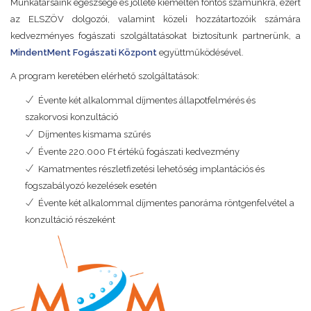
Munkatársaink egészsége és jólléte kiemelten fontos számunkra, ezért
az ELSZÖV dolgozói, valamint közeli hozzátartozóik számára
kedvezményes fogászati szolgáltatásokat biztosítunk partnerünk, a
MindentMent Fogászati Központ
együttműködésével.
A program keretében elérhető szolgáltatások:
Évente két alkalommal díjmentes állapotfelmérés és
szakorvosi konzultáció
Díjmentes kismama szűrés
Évente 220.000 Ft értékű fogászati kedvezmény
Kamatmentes részletfizetési lehetőség implantációs és
fogszabályozó kezelések esetén
Évente két alkalommal díjmentes panoráma röntgenfelvétel a
konzultáció részeként