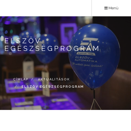
Ugrás
Menü
a
tartalomra
ELSZÖV
EGÉSZSÉGPROGRAM
CÍMLAP
AKTUALITÁSOK
ELSZÖV EGÉSZSÉGPROGRAM