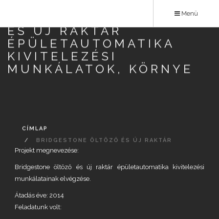
Ugrás
Menü
BRIDGESTONE ÖLTÖZŐ
a
ÉS ÚJ RAKTÁR
tartalomra
ÉPÜLETAUTOMATIKA
KIVITELEZÉSI
MUNKÁLATOK, KÖRNYE
CÍMLAP
BRIDGESTONE ÖLTÖZŐ ÉS ÚJ RAKTÁR
Projekt megnevezése:
ÉPÜLETAUTOMATIKA KIVITELEZÉSI
MUNKÁLATOK, KÖRNYE
Bridgestone öltöző és új raktár épületautomatika kivitelezési
munkálatainak elvégzése.
Átadás éve: 2014
Feladatunk volt: