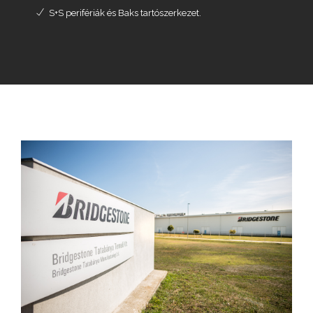
S+S perifériák és Baks tartószerkezet.