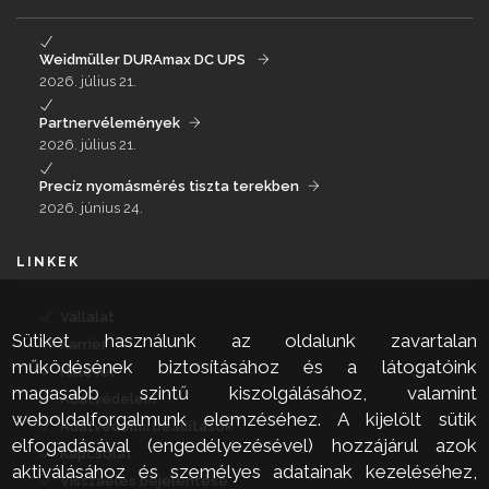
Weidmüller DURAmax DC UPS
2026. július 21.
Partnervélemények
2026. július 21.
Precíz nyomásmérés tiszta terekben
2026. június 24.
LINKEK
Vállalat
Sütiket használunk az oldalunk zavartalan
Karrier
működésének biztosításához és a látogatóink
Hírlevél
magasabb szintű kiszolgálásához, valamint
Adatvédelem
weboldalforgalmunk elemzéséhez. A kijelölt sütik
Adatvédelmi beállítások
elfogadásával (engedélyezésével) hozzájárul azok
Kapcsolat
aktiválásához és személyes adatainak kezeléséhez,
Visszaélés bejelentése