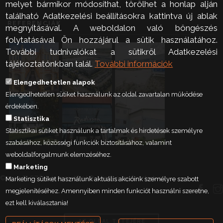
melyet bármikor módosíthat, törölhet a honlap alján
található Adatkezelési beállításokra kattintva új ablak
REFERENCIÁK
megnyitásával. A weboldalon való böngészés
folytatásával Ön hozzájárul a sütik használatához.
További tudnivalókat a sütikről Adatkezelési
tájékoztatónkban talál.
További információk
Elengedhetetlen alapok
Elengedhetetlen sütiket használunk az oldal zavartalan működése
érdekében.
Statisztika
Statisztikai sütiket használunk a tartalmak és hirdetések személyre
szabásához, közösségi funkciók biztosításához, valamint
weboldalforgalmunk elemzéséhez.
Marketing
©2019 ELSZÖV-Automatika Kft. Minden jog fenntartva.
Marketing sütiket használunk aktuális akcióink személyre szabott
megjelenítéséhez. Amennyiben minden funkciót használni szeretne,
ezt kell kiválasztania!
AZ OLDAL TETEJÉRE