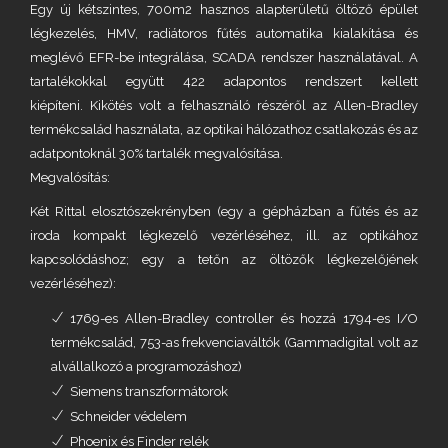
Egy új kétszintes, 700m2 hasznos alapterületű öltöző épület
légkezelés, HMV, radiátoros fűtés automatika kialakítása és
meglévő EFR-be integrálása, SCADA rendszer használatával. A
tartalékokkal együtt 422 adapontos rendszert kellett
kiépíteni. Kikötés volt a felhasználó részéről az Allen-Bradley
termékcsalád használata, az optikai hálózathoz csatlakozás és az
adatpontoknál 30% tartalék megvalósítása.
Megvalósítás:
Két Rittal elosztószekrényben (egy a gépházban a fűtés és az
iroda kompakt légkezelő vezérléséhez, ill. az optikához
kapcsolódáshoz; egy a tetőn az öltözők légkezelőjének
vezérléséhez):
1769-es Allen-Bradley controller és hozzá 1794-es I/O
termékcsalád, 753-as frekvenciaváltók (Gammadigital volt az
alvállalkozó a programozáshoz)
Siemens transzformátorok
Schneider védelem
Phoenix és Finder relék