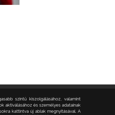
asabb szintű kiszolgálásához, valamint
zok aktiválásához és személyes adatainak
okra kattintva új ablak megnyitásával. A