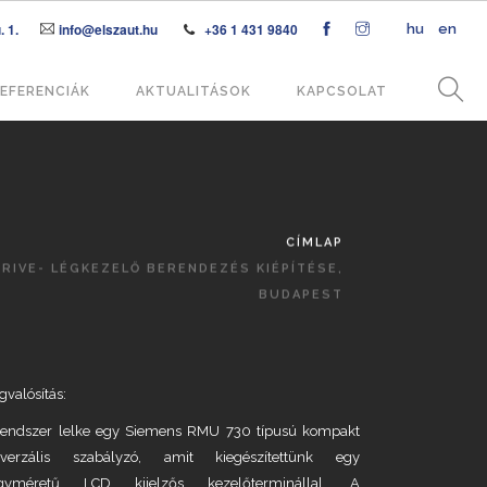
 1.
info@elszaut.hu
+36 1 431 9840
hu
en
EFERENCIÁK
AKTUALITÁSOK
KAPCSOLAT
CÍMLAP
IVE- LÉGKEZELŐ BERENDEZÉS KIÉPÍTÉSE,
BUDAPEST
gvalósítás:
rendszer lelke egy Siemens RMU 730 típusú kompakt
iverzális szabályzó, amit kiegészítettünk egy
gyméretű LCD kijelzős kezelőterminállal. A