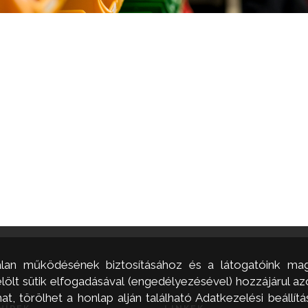
alan működésének biztosításához és a látogatóink mag
ölt sütik elfogadásával (engedélyezésével) hozzájárul a
, törölhet a honlap alján található Adatkezelési beállítás