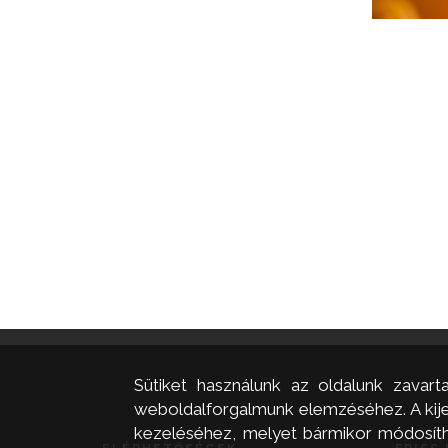
Sütiket használunk az oldalunk zavart
weboldalforgalmunk elemzéséhez. A kijel
kezeléséhez, melyet bármikor módosíthat