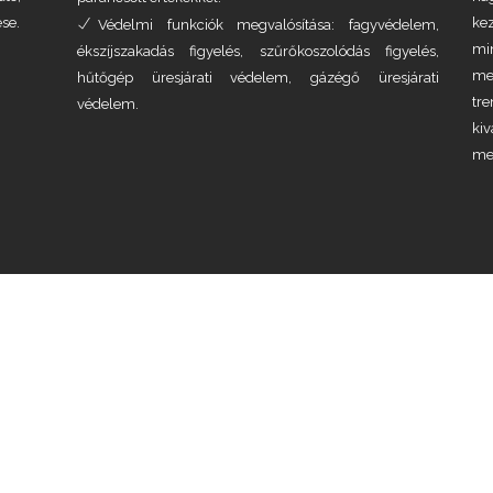
se.
ke
Védelmi funkciók megvalósítása: fagyvédelem,
mi
ékszíjszakadás figyelés, szűrőkoszolódás figyelés,
meg
hűtőgép üresjárati védelem, gázégő üresjárati
tr
védelem.
ki
me