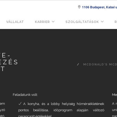
1106 Budapest, Kabai u.
VÁLLALAT
KARRIER
SZOLGÁLTATÁSOK
R
áció
VE-
EZÉS
MCDONALD’S MCDR
ST
Feladatunk volt:
Me
rem
A 
A konyha, és a lobby helyiség hőmérsékletének
yzó
un
pontos beállítása, időprogram alapján változó
tó,
na
parancsolt értékekkel.