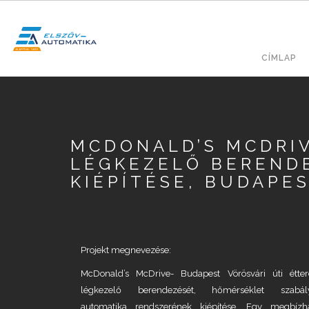
Ugrás
a
tartalomra
Fő
KERESÉS
CÍMLAP
navig
MCDONALD’S MCDRI
LÉGKEZELŐ BEREND
KIÉPÍTÉSE, BUDAPE
Projekt megnevezése:
McDonald’s McDrive- Budapest Vörösvári úti étte
légkezelő berendezését, hőmérséklet szabál
automatika rendszerének kiépítése. Egy megbízha