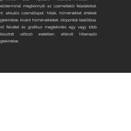
zelőterminál megkönnyíti az üzemeltetői feladatokat,
nt: aktuális üzemállapot, hibák, hőmérséklet értékek
tekintése, kívánt hőmérsékletek, időpontok beállítása,
end felvétel és grafikus megtekintés egy vagy több
választott változó esetében, eltárolt hibanapló
gtekintése.