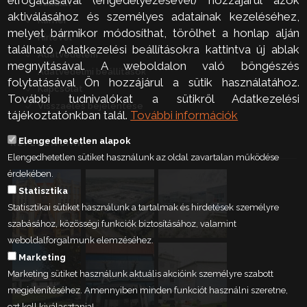
Vállalat
aktiválásához és személyes adatainak kezeléséhez,
Karrier
melyet bármikor módosíthat, törölhet a honlap alján
Hírlevél
található Adatkezelési beállításokra kattintva új ablak
Adatvédelem
megnyitásával. A weboldalon való böngészés
Adatvédelmi beállítások
folytatásával Ön hozzájárul a sütik használatához.
Kapcsolat
További tudnivalókat a sütikről Adatkezelési
Visszaélés bejelentése
tájékoztatónkban talál.
További információk
Elengedhetetlen alapok
REFERENCIÁK
Elengedhetetlen sütiket használunk az oldal zavartalan működése
érdekében.
Statisztika
Statisztikai sütiket használunk a tartalmak és hirdetések személyre
szabásához, közösségi funkciók biztosításához, valamint
weboldalforgalmunk elemzéséhez.
Marketing
Marketing sütiket használunk aktuális akcióink személyre szabott
megjelenítéséhez. Amennyiben minden funkciót használni szeretne,
ezt kell kiválasztania!