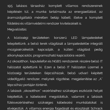
195 lakásos társasház komplett villamos rendszereinek
kiépítésén túl, a munka tartalmazta az energiaellátást, az
áramszolgáltatói méretlen betáp kábelt, illetve a komplett
földelési és villámvédelmi rendszer kivitelezését is.
Megvalósítás:
A közösségi területeken korszerű LED lámpatesteket
telepítettünk, a belső terek világítását a lámpatestekbe integrált
mozgásérzékelők kapcsolják, a kültéri világítást pedig
alkonykapcsolós, programozható kapcsolóóra vezérli.
Az okosotthon, kaputelefon és NGBS rendszerek részére belső IT
hálózatot építettünk ki. Ezen a belső IT hálózaton üzemel a
közösségi területeken (lépcsőházak, belső udvar) kiépített
videófigyelő rendszer, melynek rögzítése, megjelenítése az „A”
lépcsőház portáján történik.
A lakások „okosotthon” vezérléséhez szükséges eszközök helyét
kiépítettük, a kábelezést megoldottuk, valamint a lakások
fűtésvezérléséhez szükséges kábelezési munkálatokat is
elvégeztük. A villamos energia fogadását és elosztását Schrack