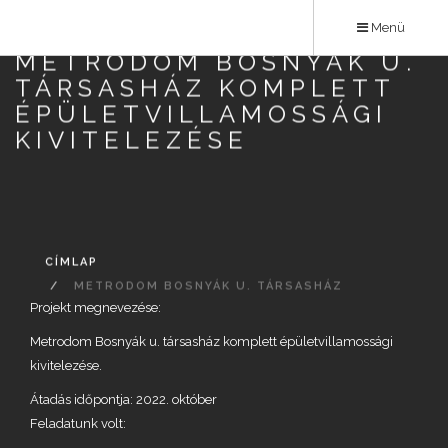
Ugrás
Menü
a
METRODOM BOSNYÁK U.
tartalomra
TÁRSASHÁZ KOMPLETT
ÉPÜLETVILLAMOSSÁGI
KIVITELEZÉSE
CÍMLAP
METRODOM BOSNYÁK U. TÁRSASHÁZ
Projekt megnevezése:
KOMPLETT ÉPÜLETVILLAMOSSÁGI KIVITELEZÉSE
Metrodom Bosnyák u. társasház komplett épületvillamossági
kivitelezése.
Átadás időpontja: 2022. október
Feladatunk volt: