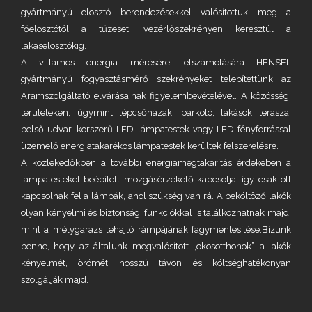
gyártmányú elosztó berendezésekkel valósítottuk meg a
főelosztótól a tűzeseti vezérlőszekrényen keresztül a
lakáselosztókig.
A villamos energia mérésére, elszámolására HENSEL
gyártmányú fogyasztásmérő szekrényeket telepítettünk az
Áramszolgáltató elvárásainak figyelembevételével. A közösségi
területeken, úgymint lépcsőházak, parkoló, lakások terasza,
belső udvar, korszerű LED lámpatestek vagy LED fényforrással
üzemelő energiatakarékos lámpatestek kerültek felszerelésre.
A közlekedőkben a további energiamegtakarítás érdekében a
lámpatesteket beépített mozgásérzékelő kapcsolja, így csak ott
kapcsolnak fel a lámpák, ahol szükség van rá. A beköltöző lakók
olyan kényelmi és biztonsági funkciókkal is találkozhatnak majd,
mint a mélygarázs lehajtó rámpájának fagymentesítése.Bízunk
benne, hogy az általunk megvalósított „okosotthonok” a lakók
kényelmét, örömét hosszú távon és költséghatékonyan
szolgálják majd.