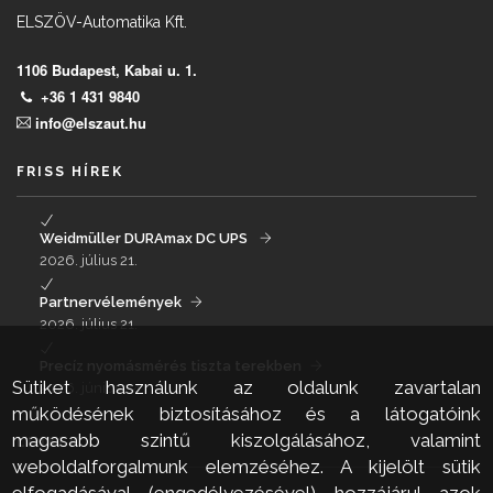
ELSZÖV-Automatika Kft.
1106 Budapest, Kabai u. 1.
+36 1 431 9840
info@elszaut.hu
FRISS HÍREK
Weidmüller DURAmax DC UPS
2026. július 21.
Partnervélemények
2026. július 21.
Precíz nyomásmérés tiszta terekben
Sütiket használunk az oldalunk zavartalan
2026. június 24.
működésének biztosításához és a látogatóink
magasabb szintű kiszolgálásához, valamint
LINKEK
weboldalforgalmunk elemzéséhez. A kijelölt sütik
elfogadásával (engedélyezésével) hozzájárul azok