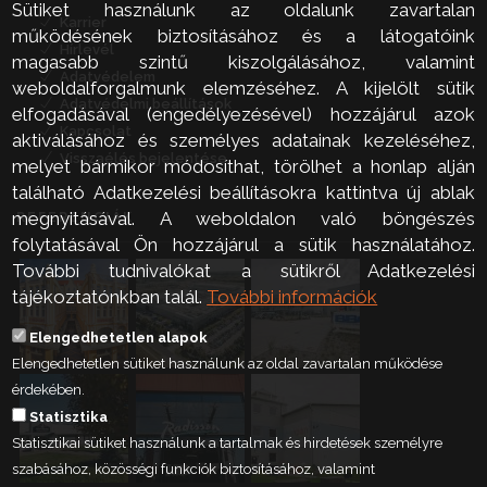
Sütiket használunk az oldalunk zavartalan
Karrier
működésének biztosításához és a látogatóink
Hírlevél
magasabb szintű kiszolgálásához, valamint
Adatvédelem
weboldalforgalmunk elemzéséhez. A kijelölt sütik
Adatvédelmi beállítások
elfogadásával (engedélyezésével) hozzájárul azok
Kapcsolat
aktiválásához és személyes adatainak kezeléséhez,
Visszaélés bejelentése
melyet bármikor módosíthat, törölhet a honlap alján
található Adatkezelési beállításokra kattintva új ablak
megnyitásával. A weboldalon való böngészés
REFERENCIÁK
folytatásával Ön hozzájárul a sütik használatához.
További tudnivalókat a sütikről Adatkezelési
tájékoztatónkban talál.
További információk
Elengedhetetlen alapok
Elengedhetetlen sütiket használunk az oldal zavartalan működése
érdekében.
Statisztika
Statisztikai sütiket használunk a tartalmak és hirdetések személyre
szabásához, közösségi funkciók biztosításához, valamint