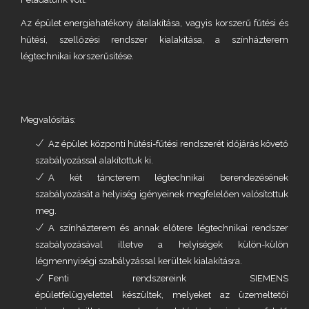
Az épület energiahatékony átalakítása, vagyis korszerű fűtési és
hűtési, szellőzési rendszer kialakítása, a színházterem
légtechnikai korszerűsítése.
Megvalósítás:
Az épület központi hűtési-fűtési rendszerét időjárás követő
szabályozással alakítottuk ki.
A két táncterem légtechnikai berendezésének
szabályozását a helyiség igényeinek megfelelően valósítottuk
meg.
A színházterem és annak előtere légtechnikai rendszer
szabályozásával illetve a helyiségek külön-külön
légmennyiségi szabályzással kerültek kialakításra.
Fenti rendszereink SIEMENS
épületfelügyelettel készültek, melyeket az üzemeltetői