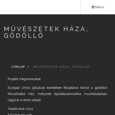
Ugrás
Menü
a
tartalomra
MŰVÉSZETEK HÁZA,
GÖDÖLLŐ
CÍMLAP
MŰVÉSZETEK HÁZA, GÖDÖLLŐ
Projekt megnevezése:
Európai Uniós pályázat keretében felújításra került a gödöllői
Művelődési Ház, melynek épületautomatika munkálataiban
cégünk is részt vállalt.
Átadás éve: 2011
Feladatunk volt: