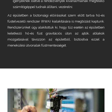
igényeknek illetve a rendezvények kívánalmainak megfelelő
számítógéppel tudnak állítani, vezérelni.
Az épületben a biztonsági előírásokat szem előtt tartva hő-és
füstelvezető rendszer (RWA) kialakítására is megbízást kaptunk.
Rendszerünket úgy alakítottuk ki, hogy tűz esetén az épületben
keletkező hő-és füst gravitációs úton az ajtók, ablakok
mozgatásával távozzon az épületből, biztosítva ezzel a
menekülési útvonalak füstmentességét.