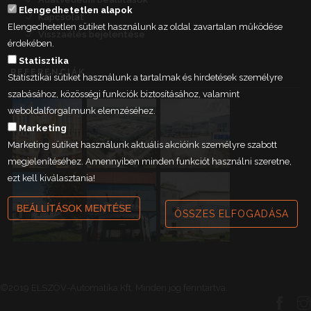
Elengedhetetlen alapok
Kapcsolat
Elengedhetetlen sütiket használunk az oldal zavartalan működése
Visszaélés bejelentése
érdekében.
Statisztika
REFERENCIÁK
Statisztikai sütiket használunk a tartalmak és hirdetések személyre
szabásához, közösségi funkciók biztosításához, valamint
weboldalforgalmunk elemzéséhez.
Marketing
Marketing sütiket használunk aktuális akcióink személyre szabott
megjelenítéséhez. Amennyiben minden funkciót használni szeretne,
ezt kell kiválasztania!
BEÁLLÍTÁSOK MENTÉSE
ÖSSZES ELFOGADÁSA
©2019 ELSZÖV-Automatika Kft. Minden jog fenntartva.