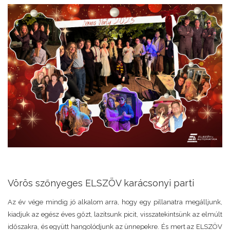
Vörös szőnyeges ELSZÖV karácsonyi parti
Az év vége mindig jó alkalom arra, hogy egy pillanatra megálljunk,
kiadjuk az egész éves gőzt, lazítsunk picit, visszatekintsünk az elmúlt
időszakra, és együtt hangolódjunk az ünnepekre. És mert az ELSZÖV