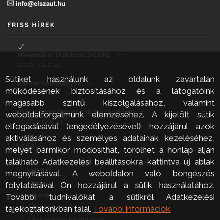
info@elszaut.hu
FRISS HÍREK
Weidmüller DURAmax DC UPS
2026. július 21.
Sütiket használunk az oldalunk zavartalan
Partnervélemények
működésének biztosításához és a látogatóink
2026. július 21.
magasabb szintű kiszolgálásához, valamint
Precíz nyomásmérés tiszta terekben
weboldalforgalmunk elemzéséhez. A kijelölt sütik
2026. június 24.
elfogadásával (engedélyezésével) hozzájárul azok
aktiválásához és személyes adatainak kezeléséhez,
LINKEK
melyet bármikor módosíthat, törölhet a honlap alján
található Adatkezelési beállításokra kattintva új ablak
Vállalat
megnyitásával. A weboldalon való böngészés
Karrier
folytatásával Ön hozzájárul a sütik használatához.
Hírlevél
További tudnivalókat a sütikről Adatkezelési
Adatvédelem
tájékoztatónkban talál.
További információk
Adatvédelmi beállítások