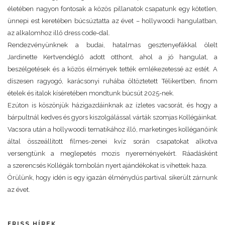
életében nagyon fontosak a közös pillanatok csapatunk egy kötetlen,
ünnepi est keretében búcsúztatta az évet – hollywoodi hangulatban,
az alkalomhoz illő dress code-dal.
Rendezvényünknek a budai, hatalmas gesztenyefákkal ölelt
Jardinette Kertvendéglő adott otthont, ahol a jó hangulat, a
beszélgetések és a közös élmények tették emlékezetessé az estét. A
díszesen ragyogó, karácsonyi ruhába öltöztetett Télikertben, finom
ételek és italok kíséretében mondtunk búcsút 2025-nek.
Ezúton is köszönjük házigazdáinknak az ízletes vacsorát, és hogy a
bárpultnál kedves és gyors kiszolgálással várták szomjas Kollégáinkat.
Vacsora után a hollywoodi tematikához illő, marketinges kolléganőink
által összeállított filmes-zenei kvíz során csapatokat alkotva
versengtünk a meglepetés mozis nyereményekért. Ráadásként
a szerencsés Kollégák tombolán nyert ajándékokat is vihettek haza.
Örülünk, hogy idén is egy igazán élménydús partival sikerült zárnunk
az évet.
FRISS HÍREK