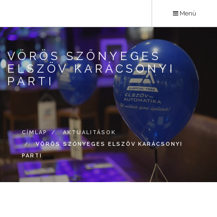
Ugrás
Menü
a
tartalomra
VÖRÖS SZŐNYEGES
ELSZÖV KARÁCSONYI
PARTI
CÍMLAP
AKTUALITÁSOK
VÖRÖS SZŐNYEGES ELSZÖV KARÁCSONYI
PARTI