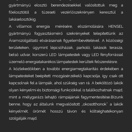
gyártmányú elosztó berendezésekkel valósítottuk meg a
főelosztótól a tűzeseti vezérlőszekrényen keresztül a
lakáselosztókig.
A villamos energia mérésére, elszámolására HENSEL
gyártmányú fogyasztásmérő szekrényeket telepítettünk az
Áramszolgáltató elvárásainak figyelembevételével. A közösségi
területeken, úgymint lépcsőházak, parkoló, lakások terasza,
belső udvar, korszerű LED lámpatestek vagy LED fényforrással
üzemelő energiatakarékos lámpatestek kerültek felszerelésre.
A közlekedőkben a további energiamegtakarítás érdekében a
lámpatesteket beépített mozgásérzékelő kapcsolja, így csak ott
kapcsolnak fel a lámpák, ahol szükség van rá. A beköltöző lakók
olyan kényelmi és biztonsági funkciókkal is találkozhatnak majd,
mint a mélygarázs lehajtó rámpájának fagymentesítése.Bízunk
benne, hogy az általunk megvalósított „okosotthonok” a lakók
kényelmét, örömét hosszú távon és költséghatékonyan
szolgálják majd.