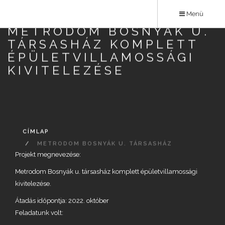
Ugrás
Menü
a
METRODOM BOSNYÁK U.
tartalomra
TÁRSASHÁZ KOMPLETT
ÉPÜLETVILLAMOSSÁGI
KIVITELEZÉSE
CÍMLAP
METRODOM BOSNYÁK U. TÁRSASHÁZ
Projekt megnevezése:
KOMPLETT ÉPÜLETVILLAMOSSÁGI KIVITELEZÉSE
Metrodom Bosnyák u. társasház komplett épületvillamossági
kivitelezése.
Átadás időpontja: 2022. október
Feladatunk volt: