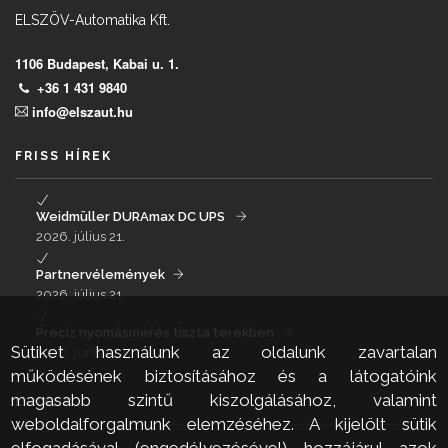
ELSZÖV-Automatika Kft.
1106 Budapest, Kabai u. 1.
+36 1 431 9840
info@elszaut.hu
FRISS HÍREK
Weidmüller DURAmax DC UPS
2026. július 21.
Partnervélemények
2026. július 21.
Precíz nyomásmérés tiszta terekben
Sütiket használunk az oldalunk zavartalan
2026. június 24.
működésének biztosításához és a látogatóink
magasabb szintű kiszolgálásához, valamint
LINKEK
weboldalforgalmunk elemzéséhez. A kijelölt sütik
elfogadásával (engedélyezésével) hozzájárul azok