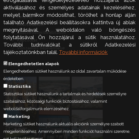
Vállalat
aktiválásához és személyes adatainak kezeléséhez,
Karrier
melyet bármikor módosíthat, törölhet a honlap alján
Hírlevél
található Adatkezelési beállításokra kattintva új ablak
Adatvédelem
megnyitásával. A weboldalon való böngészés
Adatvédelmi beállítások
folytatásával Ön hozzájárul a sütik használatához.
Kapcsolat
További tudnivalókat a sütikről Adatkezelési
Visszaélés bejelentése
tájékoztatónkban talál.
További információk
Elengedhetetlen alapok
REFERENCIÁK
Elengedhetetlen sütiket használunk az oldal zavartalan működése
érdekében.
Statisztika
Statisztikai sütiket használunk a tartalmak és hirdetések személyre
szabásához, közösségi funkciók biztosításához, valamint
weboldalforgalmunk elemzéséhez.
Marketing
Marketing sütiket használunk aktuális akcióink személyre szabott
megjelenítéséhez. Amennyiben minden funkciót használni szeretne,
ezt kell kiválasztania!