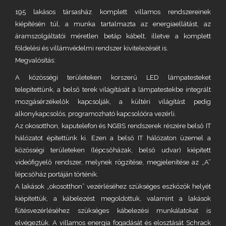
195 lakásos társasház komplett villamos rendszereinek
kiépítésén túl, a munka tartalmazta az energiaellátást, az
áramszolgáltatói méretlen betáp kábelt, illetve a komplett
földelési és villámvédelmi rendszer kivitelezését is.
Megvalósítás:
A közösségi területeken korszerű LED lámpatesteket
telepítettünk, a belső terek világítását a lámpatestekbe integrált
mozgásérzékelők kapcsolják, a kültéri világítást pedig
alkonykapcsolós, programozható kapcsolóóra vezérli.
Az okosotthon, kaputelefon és NGBS rendszerek részére belső IT
hálózatot építettünk ki. Ezen a belső IT hálózaton üzemel a
közösségi területeken (lépcsőházak, belső udvar) kiépített
videófigyelő rendszer, melynek rögzítése, megjelenítése az „A”
lépcsőház portáján történik.
A lakások „okosotthon” vezérléséhez szükséges eszközök helyét
kiépítettük, a kábelezést megoldottuk, valamint a lakások
fűtésvezérléséhez szükséges kábelezési munkálatokat is
elvégeztük. A villamos energia fogadását és elosztását Schrack