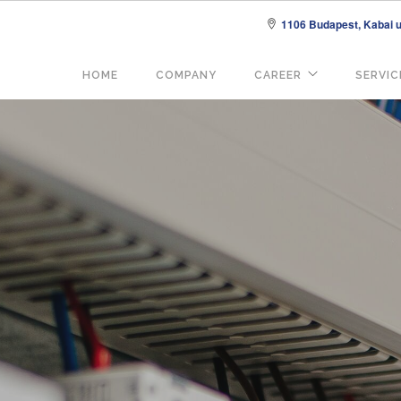
1106 Budapest, Kabai u.
Fő
HOME
COMPANY
CAREER
SERVIC
navigáció