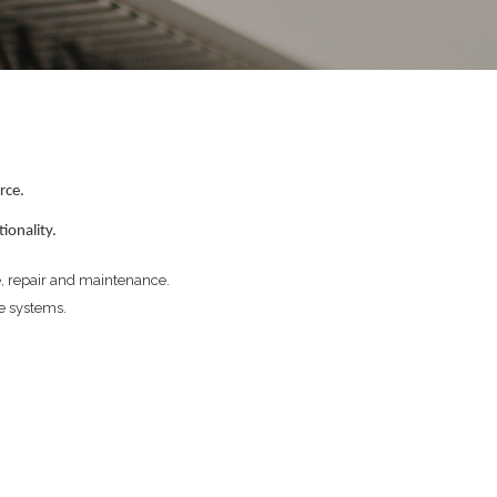
rce.
ionality.
ce, repair and maintenance.
e systems.