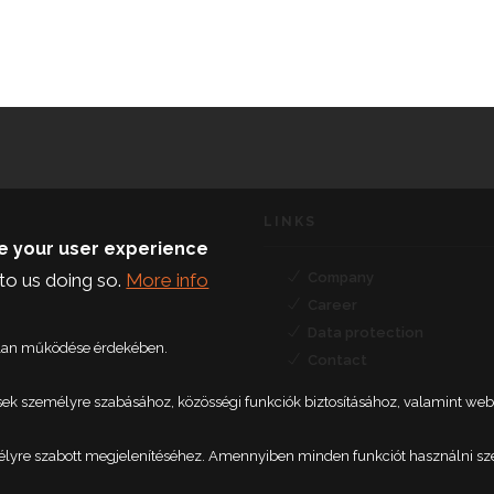
LINKS
ce your user experience
to us doing so.
More info
Company
Career
Data protection
talan működése érdekében.
Contact
etések személyre szabásához, közösségi funkciók biztosításához, valamint 
élyre szabott megjelenítéséhez. Amennyiben minden funkciót használni szere