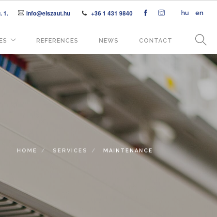
 1.
info@elszaut.hu
+36 1 431 9840
hu
en
ES
REFERENCES
NEWS
CONTACT
HOME
SERVICES
MAINTENANCE