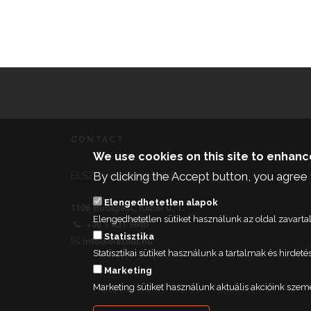
CONTACT
We use cookies on this site to enhan
By clicking the Accept button, you agree 
ELSZÖV-Automatika Kft.
Elengedhetetlen alapok
1106 Budapest, Kabai u. 1.
Elengedhetetlen sütiket használunk az oldal zavar
+36 1 431 9840
Statisztika
info@elszaut.hu
Statisztikai sütiket használunk a tartalmak és hird
Marketing
Marketing sütiket használunk aktuális akcióink szem