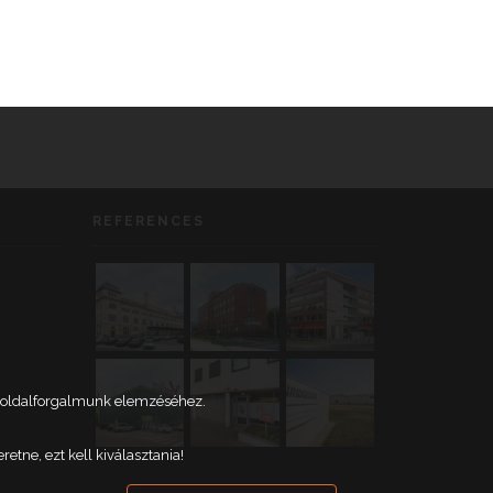
REFERENCES
weboldalforgalmunk elemzéséhez.
tne, ezt kell kiválasztania!