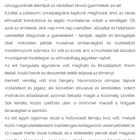
szívügyünknek tekintjük az iskolában tanuló gyermekek sorsát.
Ezúttal a jubileumi ünnepségükre kaptunk meghívást, ahol az iskola
elhivatott konduktorai és segítő munkatársai voltak a vendégek. Ők
azok az emberek, akik nap mint nap csendben, alázattal és határtalan
szeretettel dolgoznak a gyerekekért – tanítják, segítik és támogatják
őket, miközben példát mutatnak emberségből és tiszteletből
mindannyiunk számára. Ez volt az az est, ami a munkatársak alázatos
munkájának tisztelegve, az elhivatottság jegyében zajlott.
Az est hangulata egyszerre volt megható és felszabadult: finom
ételek, kiváló borok és desszertek tették teljessé az élményt.
Kiemelt vendég volt Kiss Gergely, háromszoros olimpiai bajnok
vízilabdázó és jogász, aki közvetlen stílusával és lendületes, vidám
motivációs előadásával azonnal belopta magát a közönség szívébe.
Sok kérdés, közös szelfizés után is örömmel maradt a hölgyek
társaságban a sportoló.
Az est egyik izgalmas része a hollywoodi témájú kvíz volt, melyet
külön megtiszteltetésként marketinges kolléganőnk vezényelhetett le.
13 csapat mérte össze tudását, és a lelkesedés percek alatt magával