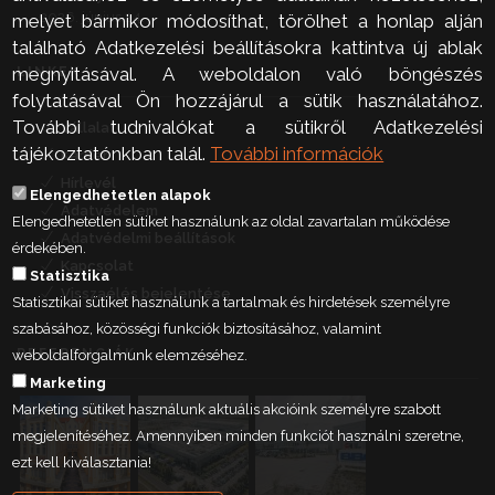
2026. június 24.
melyet bármikor módosíthat, törölhet a honlap alján
található Adatkezelési beállításokra kattintva új ablak
megnyitásával. A weboldalon való böngészés
LINKEK
folytatásával Ön hozzájárul a sütik használatához.
További tudnivalókat a sütikről Adatkezelési
Vállalat
tájékoztatónkban talál.
További információk
Karrier
Hírlevél
Elengedhetetlen alapok
Adatvédelem
Elengedhetetlen sütiket használunk az oldal zavartalan működése
Adatvédelmi beállítások
érdekében.
Kapcsolat
Statisztika
Visszaélés bejelentése
Statisztikai sütiket használunk a tartalmak és hirdetések személyre
szabásához, közösségi funkciók biztosításához, valamint
REFERENCIÁK
weboldalforgalmunk elemzéséhez.
Marketing
Marketing sütiket használunk aktuális akcióink személyre szabott
megjelenítéséhez. Amennyiben minden funkciót használni szeretne,
ezt kell kiválasztania!