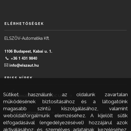
ELÉRHETŐSÉGEK
ELSZÖV-Automatika Kft.
1106 Budapest, Kabai u. 1.
+36 1 431 9840
info@elszaut.hu
FRISS HÍREK
Sütiket használunk az oldalunk zavartalan
Weidmüller DURAmax DC UPS
működésének biztosításához és a látogatóink
2026. július 21.
magasabb szintű kiszolgálásához, valamint
Partnervélemények
weboldalforgalmunk elemzéséhez. A kijelölt sütik
2026. július 21.
elfogadásával (engedélyezésével) hozzájárul azok
aktiválásához és személyes adatainak kezeléséhez,
Precíz nyomásmérés tiszta terekben