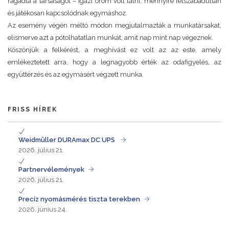
ragadta a társaságot – igazi öröm volt látni, mennyire felszabadultan
és játékosan kapcsolódnak egymáshoz.
Az esemény végén méltó módon megjutalmazták a munkatársakat,
elismerve azt a pótolhatatlan munkát, amit nap mint nap végeznek.
Köszönjük a felkérést, a meghívást ez volt az az este, amely
emlékeztetett arra, hogy a legnagyobb érték az odafigyelés, az
együttérzés és az egymásért végzett munka.
FRISS HÍREK
Weidmüller DURAmax DC UPS
2026. július 21.
Partnervélemények
2026. július 21.
Precíz nyomásmérés tiszta terekben
2026. június 24.