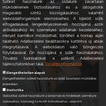
Sütiket használunk az oldalunk zavartalan
működésének biztosításához és a látogatóink
magasabb szintű kiszolgálásához, valamint
weboldalforgalmunk elemzéséhez. A kijelölt sütik
elfogadásával (engedélyezésével) hozzájárul azok
aktiválásához és személyes adatainak kezeléséhez,
melyet bármikor módosíthat, törölhet a honlap alján
található Adatkezelési beállításokra kattintva új ablak
megnyitásával. A weboldalon való böngészés
folytatásával Ön hozzájárul a sütik használatához.
További tudnivalókat a sütikről Adatkezelési
tájékoztatónkban talál.
További információk
Elengedhetetlen alapok
Elengedhetetlen sütiket használunk az oldal zavartalan működése
érdekében.
Statisztika
Statisztikai sütiket használunk a tartalmak és hirdetések személyre
szabásához, közösségi funkciók biztosításához, valamint