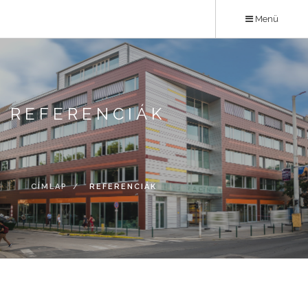
Ugrás
Menü
a
tartalomra
REFERENCIÁK
CÍMLAP
REFERENCIÁK