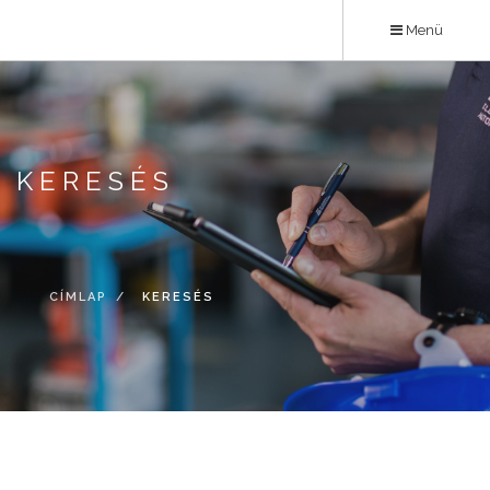
Ugrás
Menü
a
tartalomra
KERESÉS
CÍMLAP
KERESÉS