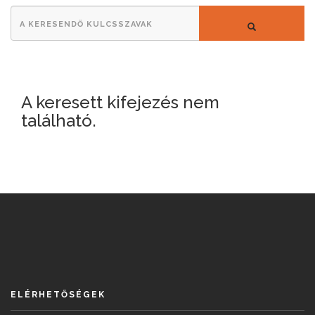
A
KERESÉS
keresendő
kulcsszavak
A keresett kifejezés nem
található.
ELÉRHETŐSÉGEK