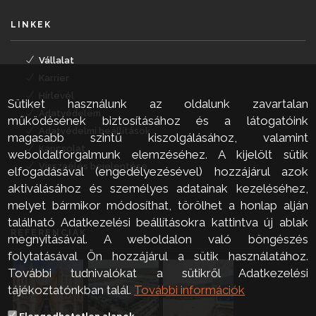
LINKEK
Vállalat
Karrier
Hírlevél
Sütiket használunk az oldalunk zavartalan
Adatvédelem
működésének biztosításához és a látogatóink
Adatvédelmi beállítások
magasabb szintű kiszolgálásához, valamint
Kapcsolat
weboldalforgalmunk elemzéséhez. A kijelölt sütik
Visszaélés bejelentése
elfogadásával (engedélyezésével) hozzájárul azok
aktiválásához és személyes adatainak kezeléséhez,
melyet bármikor módosíthat, törölhet a honlap alján
található Adatkezelési beállításokra kattintva új ablak
REFERENCIÁK
megnyitásával. A weboldalon való böngészés
folytatásával Ön hozzájárul a sütik használatához.
További tudnivalókat a sütikről Adatkezelési
tájékoztatónkban talál.
További információk