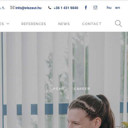
 1.
info@elszaut.hu
+36 1 431 9840
hu
en
ES
REFERENCES
NEWS
CONTACT
HOME
CAREER