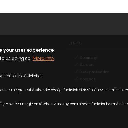
LINKS
ce your user experience
Company
to us doing so.
More info
Career
Data protection
talan működése érdekében.
Contact
etések személyre szabásához, közösségi funkciók biztosításához, valamint 
élyre szabott megjelenítéséhez. Amennyiben minden funkciót használni szere