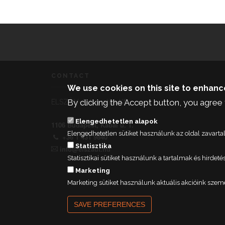
CONTACT
We use cookies on this site to enhan
By clicking the Accept button, you agree 
ELSZÖV-Automatika Kft.
Elengedhetetlen alapok
1106 Budapest, Kabai u. 1.
Elengedhetetlen sütiket használunk az oldal zavar
+36 1 431 9840
Statisztika
info@elszaut.hu
Statisztikai sütiket használunk a tartalmak és hird
Marketing
Marketing sütiket használunk aktuális akcióink szem
SAVE PREFERENCES