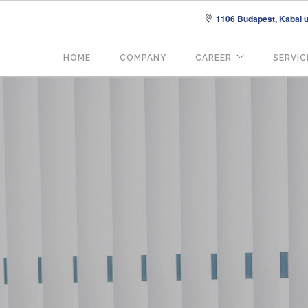
1106 Budapest, Kabai u.
Fő
HOME
COMPANY
CAREER
SERVIC
navigáció