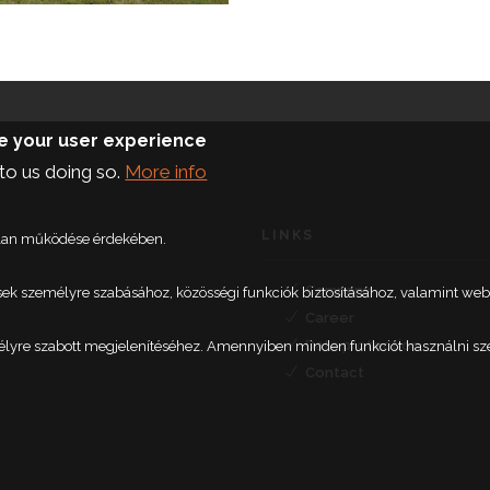
ce your user experience
to us doing so.
More info
LINKS
talan működése érdekében.
Company
etések személyre szabásához, közösségi funkciók biztosításához, valamint 
Career
Data protection
élyre szabott megjelenítéséhez. Amennyiben minden funkciót használni szere
Contact