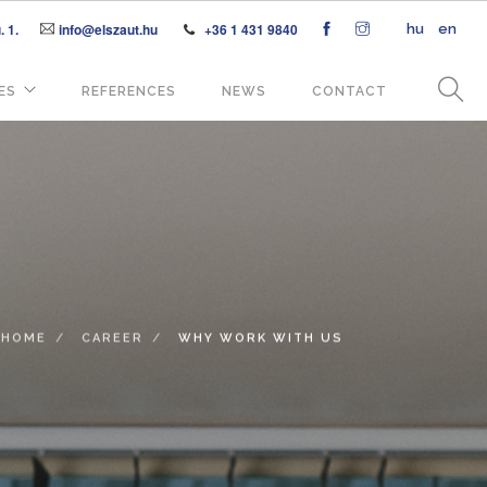
 1.
info@elszaut.hu
+36 1 431 9840
hu
en
ES
REFERENCES
NEWS
CONTACT
HOME
CAREER
WHY WORK WITH US