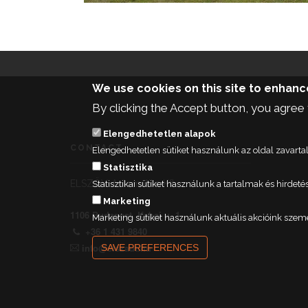
We use cookies on this site to enhan
By clicking the Accept button, you agree 
Elengedhetetlen alapok
CONTACT
Elengedhetetlen sütiket használunk az oldal zavar
Statisztika
ELSZÖV-Automatika Kft.
Statisztikai sütiket használunk a tartalmak és hird
Marketing
1106 Budapest, Kabai u. 1.
Marketing sütiket használunk aktuális akcióink szem
+36 1 431 9840
info@elszaut.hu
SAVE PREFERENCES