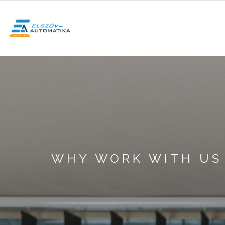
Skip
to
main
content
SEARCH
WHY WORK WITH US