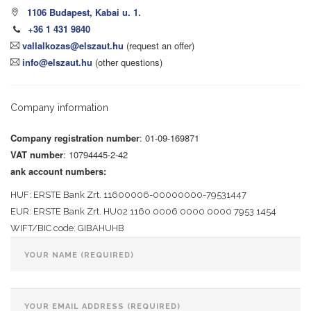
1106 Budapest, Kabai u. 1.
+36 1 431 9840
vallalkozas@elszaut.hu
(request an offer)
info@elszaut.hu
(other questions)
Company information
Company registration number
: 01-09-169871
VAT number
: 10794445-2-42
ank account numbers:
HUF: ERSTE Bank Zrt. 11600006-00000000-79531447
EUR: ERSTE Bank Zrt. HU02 1160 0006 0000 0000 7953 1454
WIFT/BIC code: GIBAHUHB