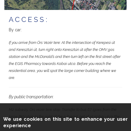
ACCESS:
By car:
If you arrive from Örs Vezér tere: At the intersection of Kerepesi út
and Keresztúri út, turn right onto Keresztúri út after the OMV gas
station and the McDonald’s and then turn left on the first street after
the EGIS Pharmacy towards Kabai utca. Before you reach the
residential area, you will spot the large corner building where we
are.
By public transportation:
M2 subway, Örs vezér tere stop: Transfer to bus 67 (goes from the
large BKV stop to the right of the subway), get of at Kabai utca (the
We use cookies on this site to enhance your user
7th stop).
experience