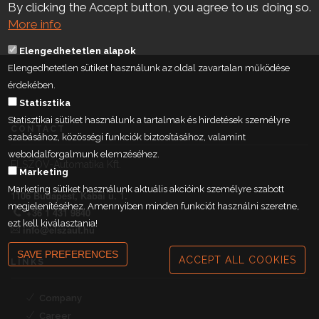
By clicking the Accept button, you agree to us doing so.
More info
Elengedhetetlen alapok
Elengedhetetlen sütiket használunk az oldal zavartalan működése
érdekében.
Statisztika
Statisztikai sütiket használunk a tartalmak és hirdetések személyre
CONTACT
szabásához, közösségi funkciók biztosításához, valamint
weboldalforgalmunk elemzéséhez.
ELSZÖV-Automatika Kft.
Marketing
Marketing sütiket használunk aktuális akcióink személyre szabott
1106 Budapest, Kabai u. 1.
megjelenítéséhez. Amennyiben minden funkciót használni szeretne,
+36 1 431 9840
ezt kell kiválasztania!
info@elszaut.hu
SAVE PREFERENCES
ACCEPT ALL COOKIES
LINKS
Company
Career