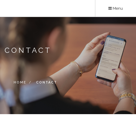
Skip
Menu
to
main
content
CONTACT
HOME
CONTACT