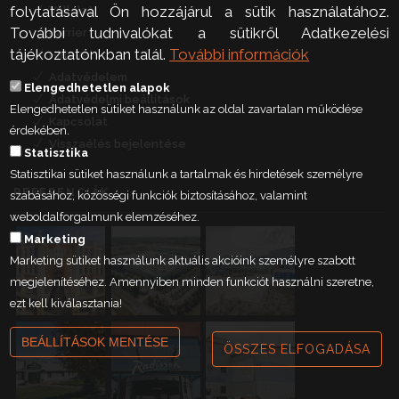
folytatásával Ön hozzájárul a sütik használatához.
Vállalat
További tudnivalókat a sütikről Adatkezelési
Karrier
tájékoztatónkban talál.
További információk
Hírlevél
Adatvédelem
Elengedhetetlen alapok
Adatvédelmi beállítások
Elengedhetetlen sütiket használunk az oldal zavartalan működése
Kapcsolat
érdekében.
Visszaélés bejelentése
Statisztika
Statisztikai sütiket használunk a tartalmak és hirdetések személyre
REFERENCIÁK
szabásához, közösségi funkciók biztosításához, valamint
weboldalforgalmunk elemzéséhez.
Marketing
Marketing sütiket használunk aktuális akcióink személyre szabott
megjelenítéséhez. Amennyiben minden funkciót használni szeretne,
ezt kell kiválasztania!
BEÁLLÍTÁSOK MENTÉSE
ÖSSZES ELFOGADÁSA