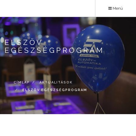
Ugrás
Menü
a
tartalomra
ELSZÖV
EGÉSZSÉGPROGRAM
CÍMLAP
AKTUALITÁSOK
ELSZÖV EGÉSZSÉGPROGRAM