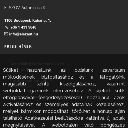
ELSZÖV-Automatika Kft.
1106 Budapest, Kabai u. 1.
+36 1 431 9840
info@elszaut.hu
FRISS HÍREK
Weidmüller DURAmax DC UPS
Sütiket használunk az oldalunk zavartalan
2026. július 21.
működésének biztosításához és a látogatóink
Partnervélemények
magasabb szintű kiszolgálásához, valamint
2026. július 21.
weboldalforgalmunk elemzéséhez. A kijelölt sütik
elfogadásával (engedélyezésével) hozzájárul azok
Precíz nyomásmérés tiszta terekben
2026. június 24.
aktiválásához és személyes adatainak kezeléséhez,
melyet bármikor módosíthat, törölhet a honlap alján
LINKEK
található Adatkezelési beállításokra kattintva új ablak
megnyitásával. A weboldalon való böngészés