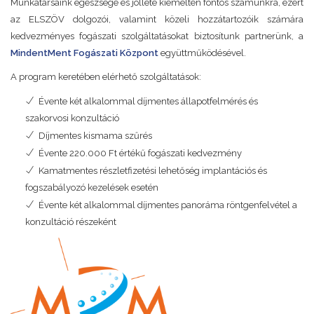
Munkatársaink egészsége és jólléte kiemelten fontos számunkra, ezért
az ELSZÖV dolgozói, valamint közeli hozzátartozóik számára
kedvezményes fogászati szolgáltatásokat biztosítunk partnerünk, a
MindentMent Fogászati Központ
együttműködésével.
A program keretében elérhető szolgáltatások:
Évente két alkalommal díjmentes állapotfelmérés és
szakorvosi konzultáció
Díjmentes kismama szűrés
Évente 220.000 Ft értékű fogászati kedvezmény
Kamatmentes részletfizetési lehetőség implantációs és
fogszabályozó kezelések esetén
Évente két alkalommal díjmentes panoráma röntgenfelvétel a
konzultáció részeként