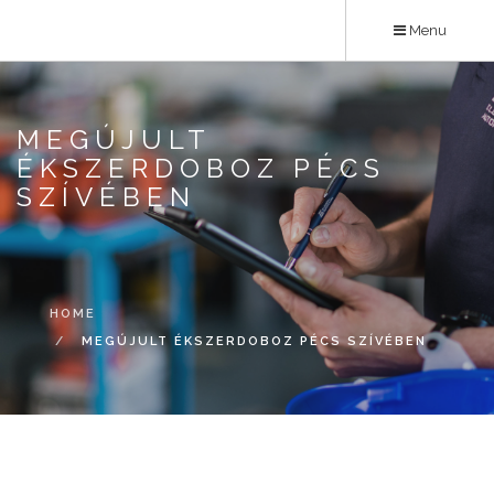
Skip
Menu
to
main
content
MEGÚJULT
ÉKSZERDOBOZ PÉCS
SZÍVÉBEN
HOME
MEGÚJULT ÉKSZERDOBOZ PÉCS SZÍVÉBEN