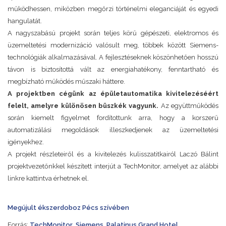
működhessen, miközben megőrzi történelmi eleganciáját és egyedi
hangulatát.
A nagyszabású projekt során teljes körű gépészeti, elektromos és
üzemeltetési modernizáció valósult meg, többek között Siemens-
technológiák alkalmazásával. A fejlesztéseknek köszönhetően hosszú
távon is biztosítottá vált az energiahatékony, fenntartható és
megbízható működés műszaki háttere.
A projektben cégünk az épületautomatika kivitelezéséért
felelt, amelyre különösen büszkék vagyunk.
Az együttműködés
során kiemelt figyelmet fordítottunk arra, hogy a korszerű
automatizálási megoldások illeszkedjenek az üzemeltetési
igényekhez.
A projekt részleteiről és a kivitelezés kulisszatitkairól Laczó Bálint
projektvezetőnkkel készített interjút a TechMonitor, amelyet az alábbi
linkre kattintva érhetnek el.
Megújult ékszerdoboz Pécs szívében
Forrás:
TechMonitor
,
Siemens
,
Palatinus Grand Hotel