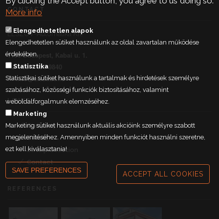
By clicking the Accept button, you agree to us doing so.
CONTACT
More info
Elengedhetetlen alapok
ELSZÖV-Automatika Kft.
Elengedhetetlen sütiket használunk az oldal zavartalan működése
érdekében.
1106 Budapest, Kabai u. 1.
+36 1 431 9840
Statisztika
info@elszaut.hu
Statisztikai sütiket használunk a tartalmak és hirdetések személyre
szabásához, közösségi funkciók biztosításához, valamint
LINKS
weboldalforgalmunk elemzéséhez.
Marketing
Marketing sütiket használunk aktuális akcióink személyre szabott
Company
megjelenítéséhez. Amennyiben minden funkciót használni szeretne,
Career
ezt kell kiválasztania!
Data protection
Contact
SAVE PREFERENCES
ACCEPT ALL COOKIES
REFERENCES